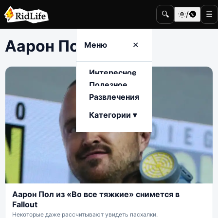
🔍
🌞/🌚
☰
Аарон Пол
Меню
✕
Интересное
Полезное
Развлечения
Категории ▾
Аарон Пол из «Во все тяжкие» снимется в
Fallout
Некоторые даже рассчитывают увидеть пасхалки.