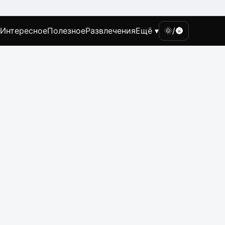
Интересное
Полезное
Развлечения
Ещё ▾
🌞/🌚