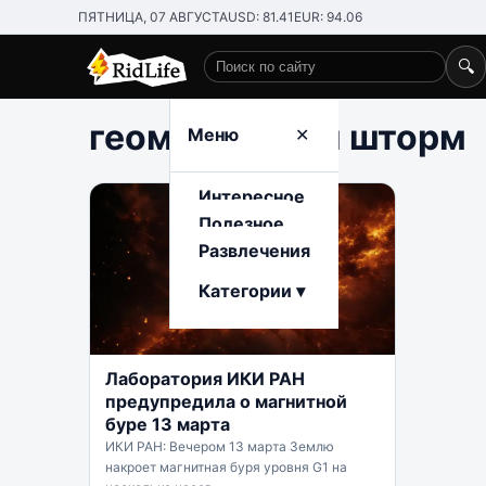
ПЯТНИЦА, 07 АВГУСТА
USD: 81.41
EUR: 94.06
🔍
Поиск по сайту
геомагнитный шторм
Меню
✕
Интересное
Полезное
Развлечения
Категории ▾
Лаборатория ИКИ РАН
предупредила о магнитной
буре 13 марта
ИКИ РАН: Вечером 13 марта Землю
накроет магнитная буря уровня G1 на