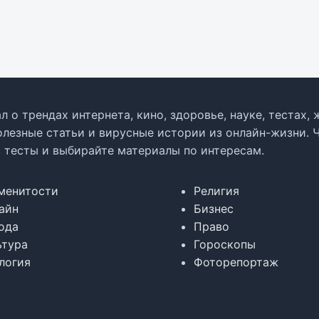
л о трендах интернета, кино, здоровье, науке, тестах
олезные статьи и вирусные истории из онлайн-жизни. 
в тесты и выбирайте материалы по интересам.
менитости
Религия
айн
Бизнес
ода
Право
ьтура
Гороскопы
логия
Фоторепортаж