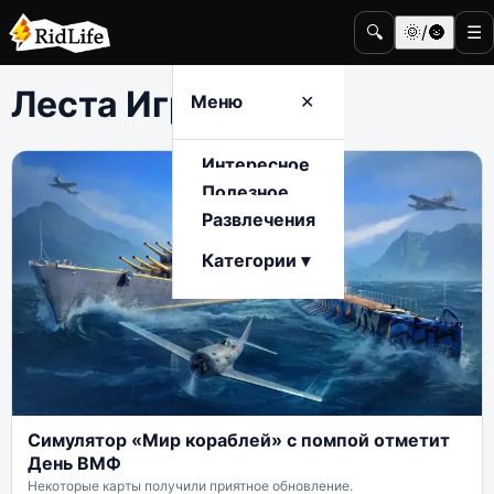
🔍
🌞/🌚
☰
Леста Игры
Меню
✕
Интересное
Полезное
Развлечения
Категории ▾
Симулятор «Мир кораблей» с помпой отметит
День ВМФ
Некоторые карты получили приятное обновление.