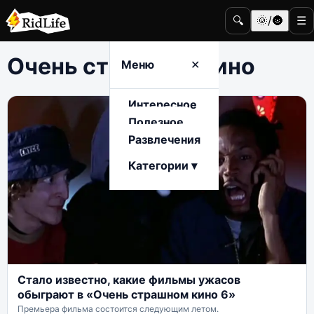
🔍
🌞/🌚
☰
Очень страшное кино
Меню
✕
Интересное
Полезное
Развлечения
Категории ▾
Стало известно, какие фильмы ужасов
обыграют в «Очень страшном кино 6»
Премьера фильма состоится следующим летом.