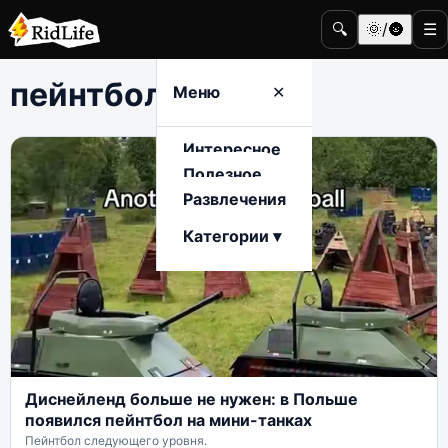
🔍
🌞/🌚
☰
пейнтбол
Меню
✕
Интересное
Полезное
Развлечения
Категории ▾
Диснейленд больше не нужен: в Польше
появился пейнтбол на мини-танках
Пейнтбол следующего уровня.