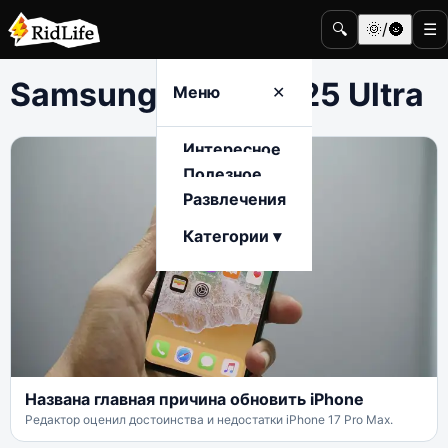
🔍
🌞/🌚
☰
Samsung Galaxy S25 Ultra
Меню
✕
Интересное
Полезное
Развлечения
Категории ▾
Названа главная причина обновить iPhone
Редактор оценил достоинства и недостатки iPhone 17 Pro Max.