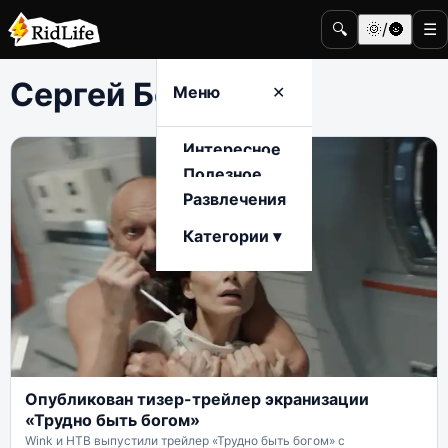
🔍
🌞/🌚
☰
Сергей Безруков
Меню
✕
Интересное
Полезное
Развлечения
Категории ▾
Опубликован тизер-трейлер экранизации
«Трудно быть богом»
Wink и НТВ выпустили трейлер «Трудно быть богом» с