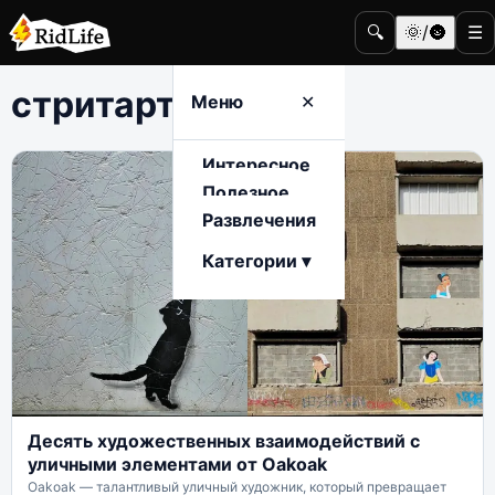
🔍
🌞/🌚
☰
стритарт
Меню
✕
Интересное
Полезное
Развлечения
Категории ▾
Десять художественных взаимодействий с
уличными элементами от Oakoak
Oakoak — талантливый уличный художник, который превращает