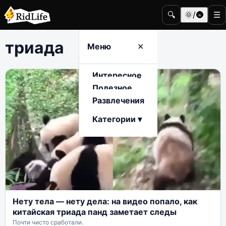
🔍
🌞/🌚
☰
триада
Меню
✕
Интересное
Полезное
Развлечения
Категории ▾
Нету тела — нету дела: на видео попало, как
китайская триада панд заметает следы
Почти чисто сработали.