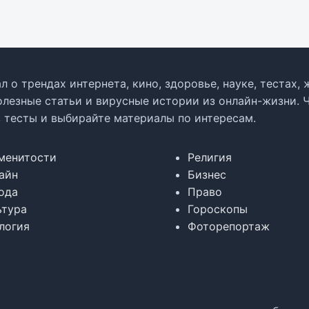
л о трендах интернета, кино, здоровье, науке, тестах
олезные статьи и вирусные истории из онлайн-жизни. 
в тесты и выбирайте материалы по интересам.
менитости
Религия
айн
Бизнес
ода
Право
ьтура
Гороскопы
логия
Фоторепортаж