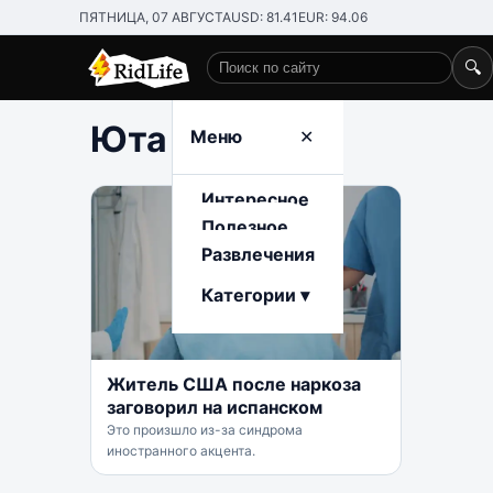
ПЯТНИЦА, 07 АВГУСТА
USD: 81.41
EUR: 94.06
🔍
Поиск по сайту
Юта
Меню
✕
Интересное
Полезное
Развлечения
Категории ▾
Житель США после наркоза
заговорил на испанском
Это произшло из-за синдрома
иностранного акцента.