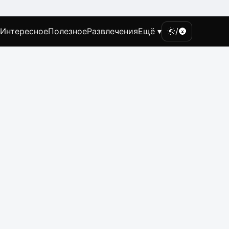
Интересное
Полезное
Развлечения
Ещё ▾
🌞/🌚