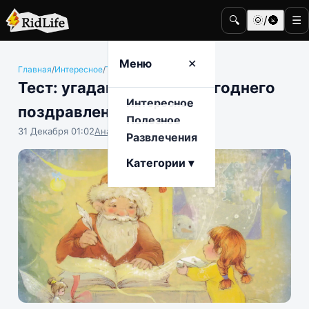
🔍
🌞/🌚
☰
Меню
✕
Главная
/
Интересное
/
Тесты
Тест: угадайте язык новогоднего
Интересное
поздравления
Полезное
31 Декабря 01:02
Анастасия Попова
Развлечения
Категории ▾