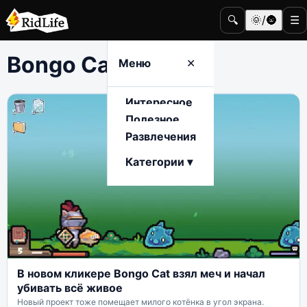
🔍
🌞/🌚
☰
Bongo Cat
Меню
✕
Интересное
Полезное
Развлечения
Категории ▾
В новом кликере Bongo Cat взял меч и начал
убивать всё живое
Новый проект тоже помещает милого котёнка в угол экрана.