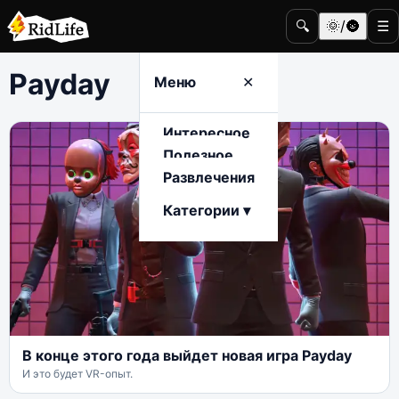
🔍
🌞/🌚
☰
Payday
Меню
✕
Интересное
Полезное
Развлечения
Категории ▾
В конце этого года выйдет новая игра Payday
И это будет VR-опыт.