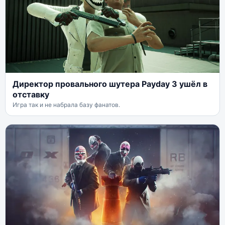
Директор провального шутера Payday 3 ушёл в
отставку
Игра так и не набрала базу фанатов.