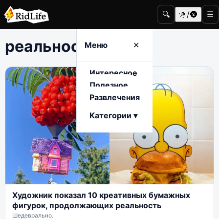
🔍
🌞/🌚
☰
реальность
Меню
✕
Интересное
Полезное
Развлечения
Категории ▾
Художник показал 10 креативных бумажных
фигурок, продолжающих реальность
Шедеврально.