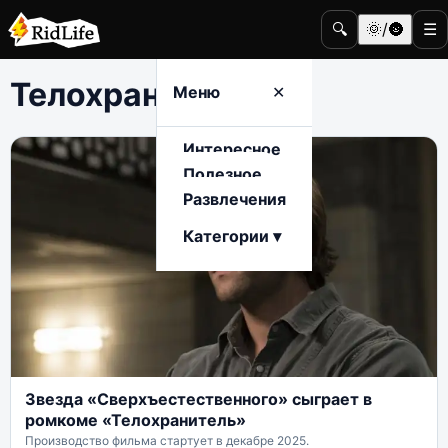
🔍
🌞/🌚
☰
Телохранитель
Меню
✕
Интересное
Полезное
Развлечения
Категории ▾
Звезда «Сверхъестественного» сыграет в
ромкоме «Телохранитель»
Производство фильма стартует в декабре 2025.