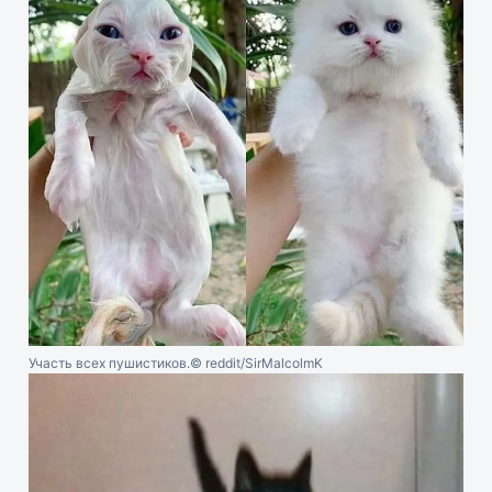
Участь всех пушистиков.
© reddit/SirMalcolmK