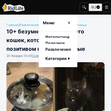
🔍
🌞/🌚
☰
Меню
✕
Главная
/
Развлечения
/
Животные и домашние питомцы
10+ безумно смешных фото
Интересное
кошек, которые зарядят
Полезное
позитивом на все выходные
Развлечения
20 Января 10:45
София Насыпова
Категории ▾