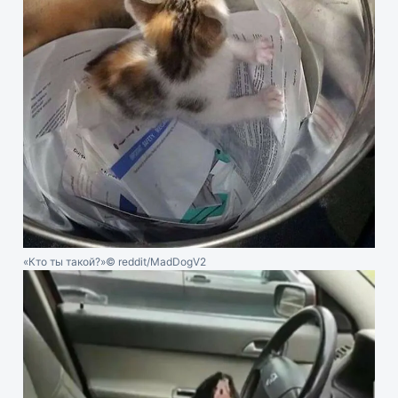
«Кто ты такой?»
© reddit/MadDogV2