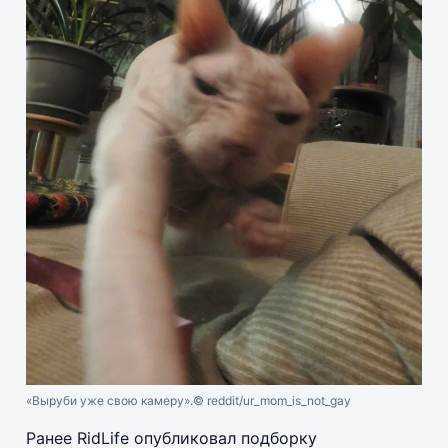
«Выруби уже свою камеру».
© reddit/ur_mom_is_not_gay
Ранее RidLife опубликовал подборку