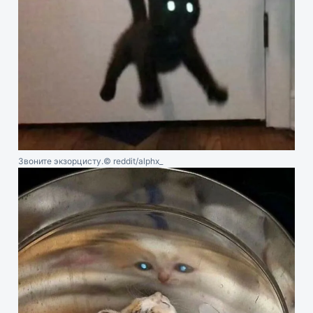
Звоните экзорцисту.
© reddit/alphx_