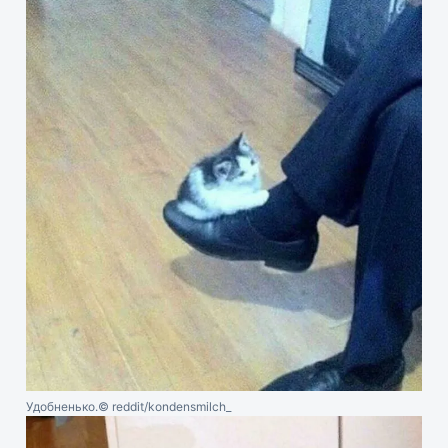
Удобненько.
© reddit/kondensmilch_