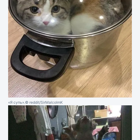
«Я супь».
© reddit/SirMalcolmK