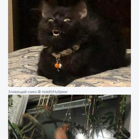
Зловещий смех.
© reddit/Hullpeer