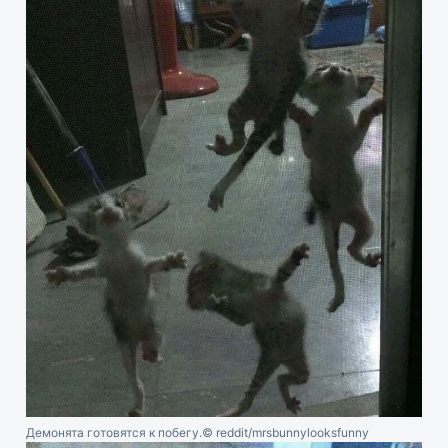
Демонята готовятся к побегу.
© reddit/mrsbunnylooksfunny