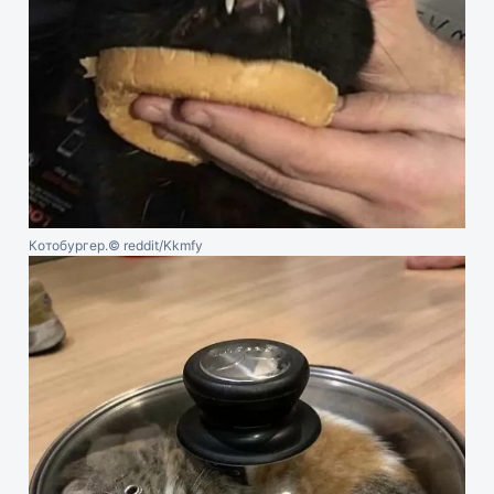
Котобургер.
© reddit/Kkmfy