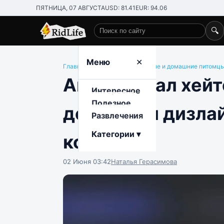
ПЯТНИЦА, 07 АВГУСТА
USD: 81.41
EUR: 94.06
🔍
Поиск по сайту
Меню
✕
Главная
/
Развлечения
/
Животные и домашние питомц
Анон создал хейт
Интересное
Полезное
девушки и дизлай
Развлечения
Категории ▾
котом
02 Июня 03:42
Наталья Герасимова