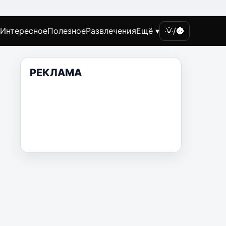
Интересное
Полезное
Развлечения
Ещё ▾
🌞/🌚
РЕКЛАМА