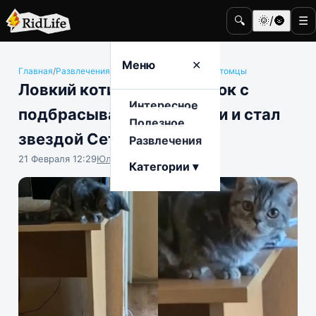
🔍
🌞/🌚
☰
Меню
✕
Главная
/
Развлечения
/
Животные и домашние питомцы
Ловкий котик показал трюк с
Интересное
подбрасыванием бутылки и стал
Полезное
звездой Сети
Развлечения
21 Февраля 12:29
Юлия Крофто
Категории ▾