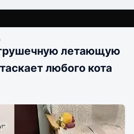
ы
игрушечную летающую
атаскает любого кота