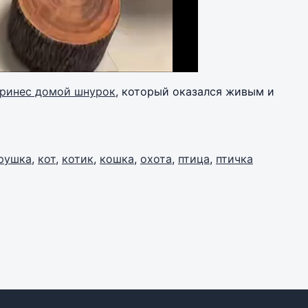
принес домой шнурок
, который оказался живым и
рушка
,
кот
,
котик
,
кошка
,
охота
,
птица
,
птичка