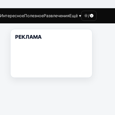
Интересное
Полезное
Развлечения
Ещё ▾
🌞/🌚
РЕКЛАМА