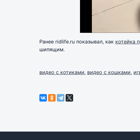
Ранее ridlife.ru показывал, как
котейка 
шипящим.
видео с котиками
,
видео с кошками
,
иг