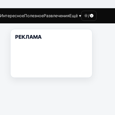
Интересное
Полезное
Развлечения
Ещё ▾
🌞/🌚
РЕКЛАМА