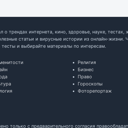
л о трендах интернета, кино, здоровье, науке, тестах
олезные статьи и вирусные истории из онлайн-жизни. 
в тесты и выбирайте материалы по интересам.
менитости
Религия
айн
Бизнес
ода
Право
ьтура
Гороскопы
логия
Фоторепортаж
но только с предварительного согласия правообладате