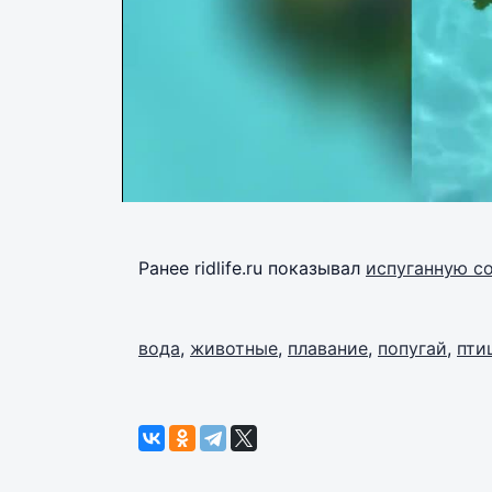
Ранее ridlife.ru показывал
испуганную с
вода
,
животные
,
плавание
,
попугай
,
пти