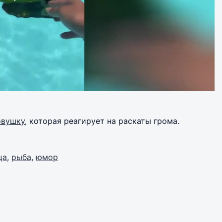
овушку
, которая реагирует на раскаты грома.
ца
,
рыба
,
юмор