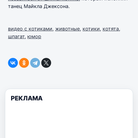
танец Майкла Джексона.
видео с котиками
,
животные
,
котики
,
котята
,
шпагат
,
юмор
РЕКЛАМА