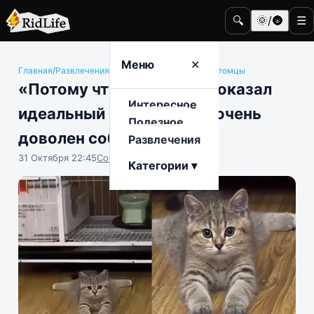
🔍
🌞/🌚
☰
Меню
✕
Главная
/
Развлечения
/
Животные и домашние питомцы
«Потому что могу»: кот показал
Интересное
идеальный шпагат и был очень
Полезное
доволен собой
Развлечения
31 Октября 22:45
София Насыпова
Категории ▾