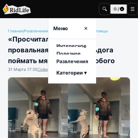
🔍
🌞/🌚
☰
Меню
✕
Главная
/
Развлечения
/
Животные и домашние питомцы
«Просчитался, но где?»:
Интересное
провальная попытка бульдога
Полезное
поймать мяч насмешит любого
Развлечения
31 Марта 17:35
София Насыпова
Категории ▾