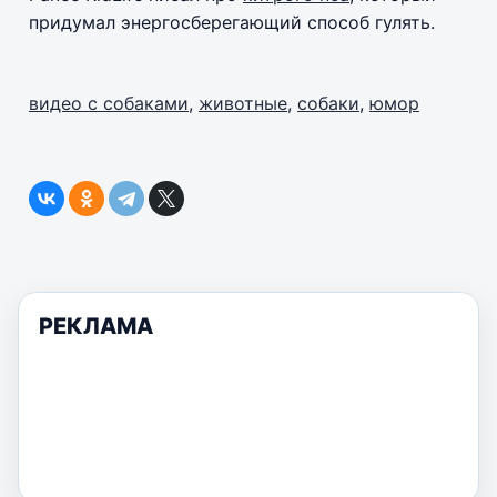
придумал энергосберегающий способ гулять.
видео с собаками
,
животные
,
собаки
,
юмор
РЕКЛАМА