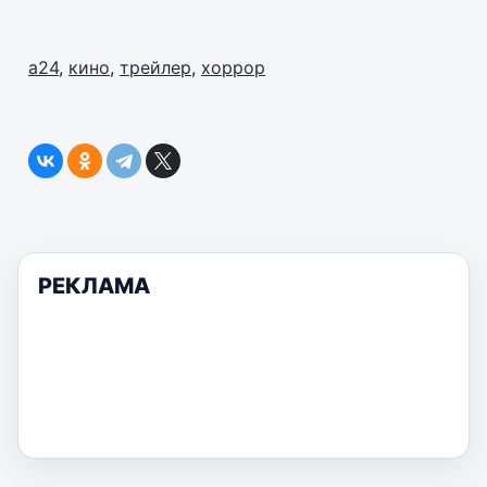
a24
,
кино
,
трейлер
,
хоррор
РЕКЛАМА