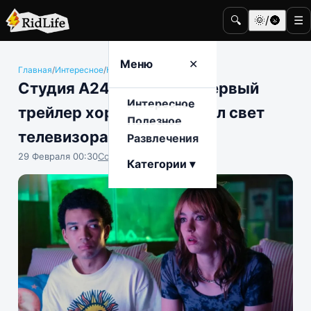
🔍
🌞/🌚
☰
Меню
✕
Главная
/
Интересное
/
Кино и телевидение
Студия A24 выпустила первый
Интересное
трейлер хоррора «Я видел свет
Полезное
телевизора»
Развлечения
29 Февраля 00:30
София Насыпова
Категории ▾