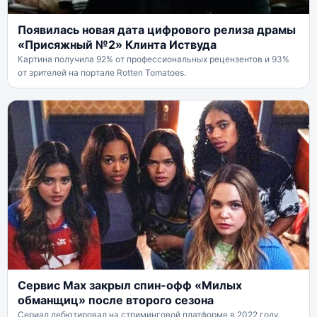
Появилась новая дата цифрового релиза драмы
«Присяжный №2» Клинта Иствуда
Картина получила 92% от профессиональных рецензентов и 93%
от зрителей на портале Rotten Tomatoes.
Сервис Max закрыл спин-офф «Милых
обманщиц» после второго сезона
Сериал дебютировал на стриминговой платформе в 2022 году.