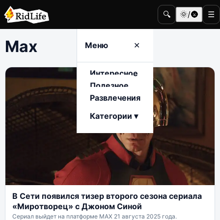
🔍
🌞/🌚
☰
Max
Меню
✕
Интересное
Полезное
Развлечения
Категории ▾
В Сети появился тизер второго сезона сериала
«Миротворец» с Джоном Синой
Сериал выйдет на платформе MAX 21 августа 2025 года.