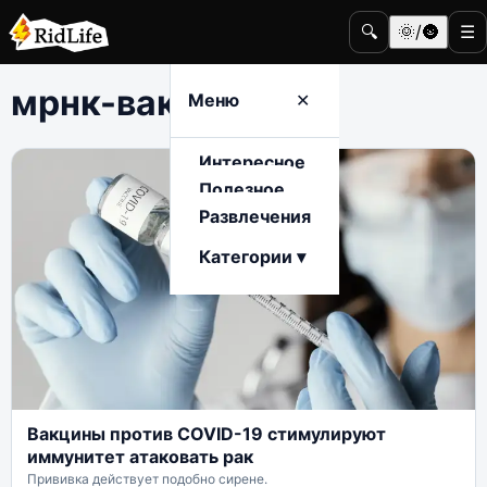
🔍
🌞/🌚
☰
мрнк-вакцина
Меню
✕
Интересное
Полезное
Развлечения
Категории ▾
Вакцины против COVID-19 стимулируют
иммунитет атаковать рак
Прививка действует подобно сирене.