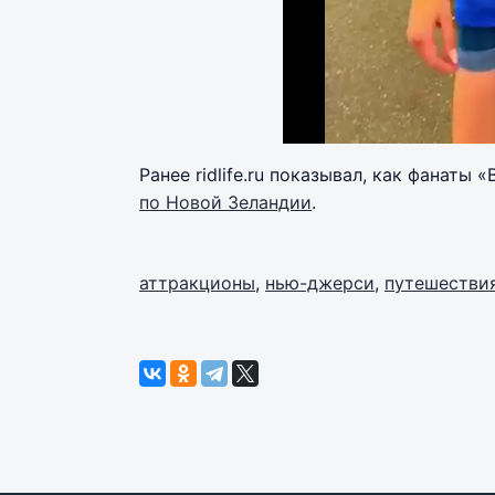
Ранее ridlife.ru показывал, как фанаты
по Новой Зеландии
.
аттракционы
,
нью-джерси
,
путешестви