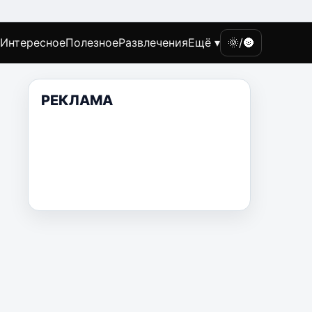
Интересное
Полезное
Развлечения
Ещё ▾
🌞/🌚
РЕКЛАМА