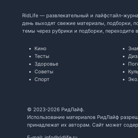
RidLife — развлекательный и лайфстайл-журна
день выходят свежие материалы, подборки, п
темы через рубрики и подборки, переходите 
Кино
Зна
Тесты
Диз
Здоровье
Пог
Советы
Кул
Спорт
Эко
© 2023-2026 РидЛайф.
Использование материалов РидЛайф разреше
принадлежат их авторам. Сайт может содер
E-mail:
info@ridlife.ru