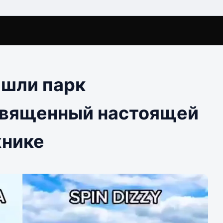
ашли парк
священный настоящей
хнике