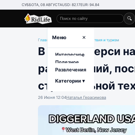
СУББОТА, 08 АВГУСТА
USD: 82.17
EUR: 94.84
🔍
Поиск по сайту
Меню
✕
Главная
/
Развлечения
/
Путешествия и туризм
В Нью-Джерси н
Интересное
Полезное
развлечений, по
Развлечения
Категории ▾
строительной те
26 Июня 12:04
Наталья Герасимова