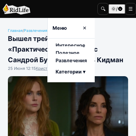
🔍
🌞/🌚
☰
Меню
✕
Главная
/
Развлечения
/
Кино и телевидение
Вышел трейлер сиквела
Интересное
«Практическая магия 2» с
Полезное
Сандрой Буллок и Николь Кидман
Развлечения
25 Июня 12:15
Кристина Логинова
Категории ▾