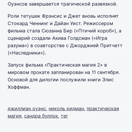
Оуэнсов завершается трагической развязкой.
Роли тетушек Фрэнсис и Джет вновь исполнят
Стокард Ченнинг и Дайан Уист. Режиссером
фильма стала Сюзанна Бир («Птичий короб»), а
сценарий создали Акива Голдсман («Игра
разума») в соавторстве с Джорджией Притчетт
(«Наследники»).
Запуск фильма «Практическая магия 2» в
мировом прокате запланирован на 11 сентября.
Основой для дилогии послужили книги Элис
Хоффман.
джиллиан оуэнс
,
николь кидман
,
практическая
магия
,
сандра буллок
,
тег