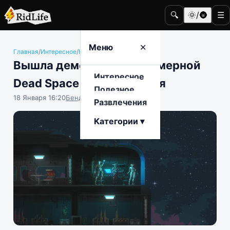
🔍
🌞/🌚
☰
Меню
✕
Главная
/
Интересное
/
Компьютерные игры
Вышла демоверсия двухмерной
Интересное
Dead Space с киберниндзя
Полезное
18 Января 16:20
Бенджамин Воробьёв
Развлечения
Категории ▾