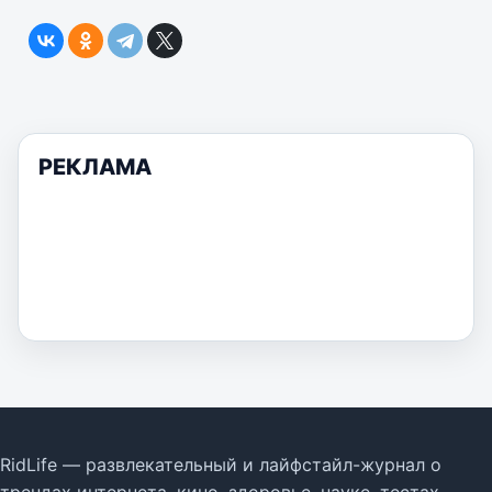
РЕКЛАМА
RidLife — развлекательный и лайфстайл-журнал о