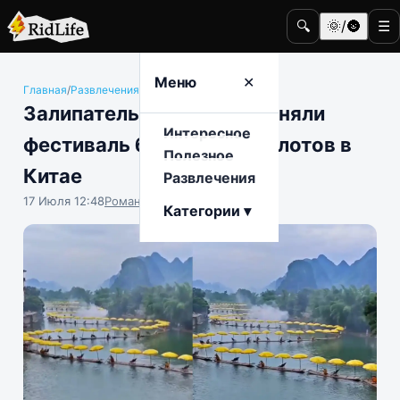
🔍
🌞/🌚
☰
Меню
✕
Главная
/
Развлечения
/
Общество
Залипательно: на видео сняли
Интересное
фестиваль бамбуковых плотов в
Полезное
Китае
Развлечения
17 Июля 12:48
Роман Чистоляпов
Категории ▾