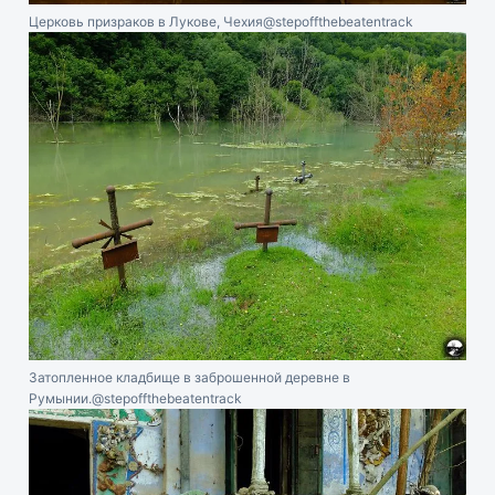
Церковь призраков в Луковe, Чехия
@stepoffthebeatentrack
Затопленное кладбище в заброшенной деревне в
Румынии.
@stepoffthebeatentrack