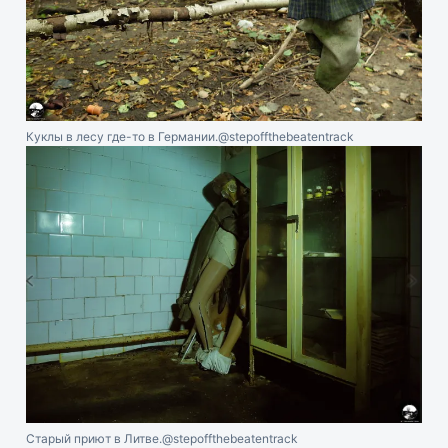
Куклы в лесу где-то в Германии.
@stepoffthebeatentrack
Старый приют в Литве.
@stepoffthebeatentrack