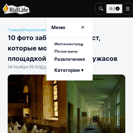
🔍
🌞/🌚
☰
Меню
✕
Главная
/
Развлечения
/
Путешествия и туризм
10 фото заброшенных мест,
Интересное
которые могли бы стать
Полезное
площадкой для фильмов ужасов
Развлечения
04 Ноября 05:52
Юлия Крофто
Категории ▾