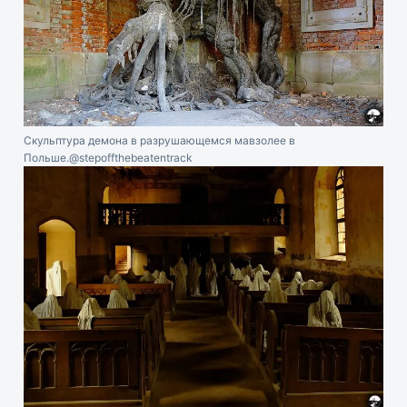
Скульптура демона в разрушающемся мавзолее в
Польше.
@stepoffthebeatentrack