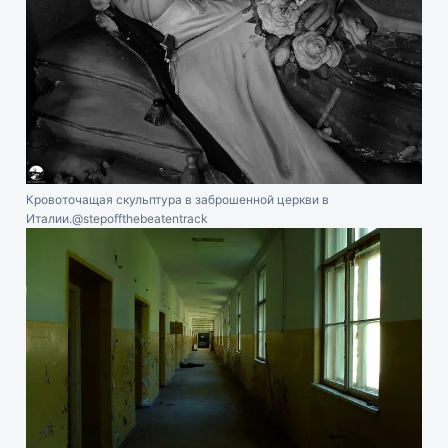
Кровоточащая скульптура в заброшенной церкви в
Италии.
@stepoffthebeatentrack