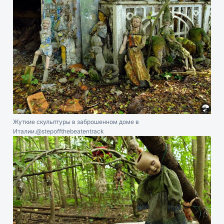
Жуткие скульптуры в заброшенном доме в
Италии.
@stepoffthebeatentrack