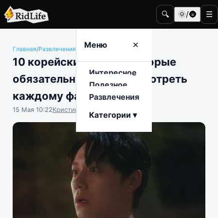
🔍
🌞/🌚
☰
Меню
✕
Главная
/
Развлечения
/
Кино и телевидение
10 корейских дорам, которые
Интересное
обязательно нужно посмотреть
Полезное
каждому фанату ужасов
Развлечения
15 Мая 10:22
Кристина Логинова
Категории ▾