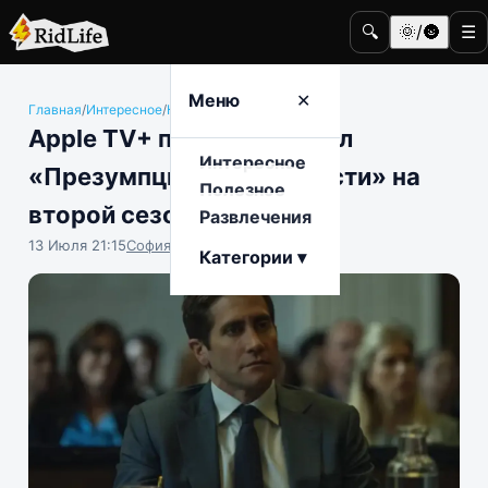
🔍
🌞/🌚
☰
Меню
✕
Главная
/
Интересное
/
Кино и телевидение
Apple TV+ продлил сериал
Интересное
«Презумпция невиновности» на
Полезное
второй сезон
Развлечения
13 Июля 21:15
София Насыпова
Категории ▾