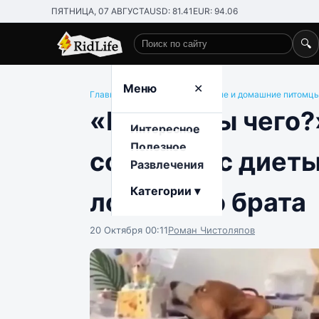
ПЯТНИЦА, 07 АВГУСТА
USD: 81.41
EUR: 94.06
🔍
Поиск по сайту
Меню
✕
Главная
/
Развлечения
/
Животные и домашние питомц
«Бро, ну ты чего?
Интересное
Полезное
сорвался с диеты
Развлечения
Категории ▾
лохматого брата
20 Октября 00:11
Роман Чистоляпов