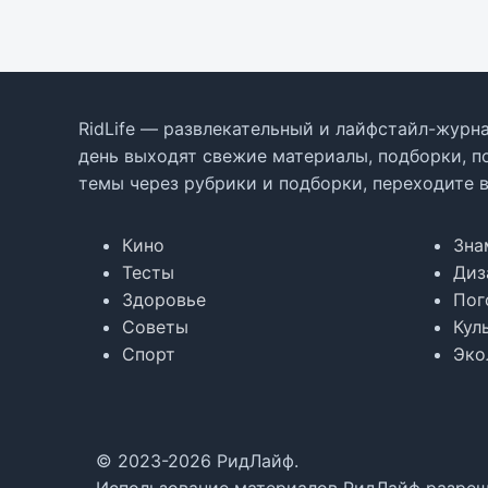
RidLife — развлекательный и лайфстайл-журна
день выходят свежие материалы, подборки, п
темы через рубрики и подборки, переходите 
Кино
Зна
Тесты
Диз
Здоровье
Пог
Советы
Кул
Спорт
Эко
© 2023-2026 РидЛайф.
Использование материалов РидЛайф разреше