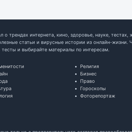
л о трендах интернета, кино, здоровье, науке, тестах
олезные статьи и вирусные истории из онлайн-жизни. 
в тесты и выбирайте материалы по интересам.
менитости
Религия
айн
Бизнес
ода
Право
ьтура
Гороскопы
логия
Фоторепортаж
но только с предварительного согласия правообладате