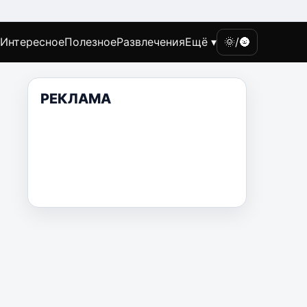
Интересное
Полезное
Развлечения
Ещё ▾
🌞/🌚
РЕКЛАМА