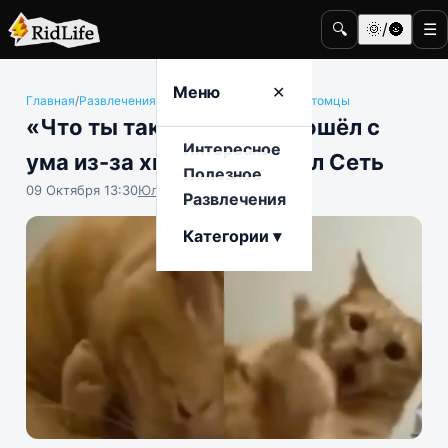
🔍
🌞/🌚
☰
Меню
✕
Главная
/
Развлечения
/
Животные и домашние питомцы
«Что ты такое!»: котик сошёл с
Интересное
ума из-за хвоста и уморил Сеть
Полезное
09 Октября 13:30
Юлия Крофто
Развлечения
Категории ▾