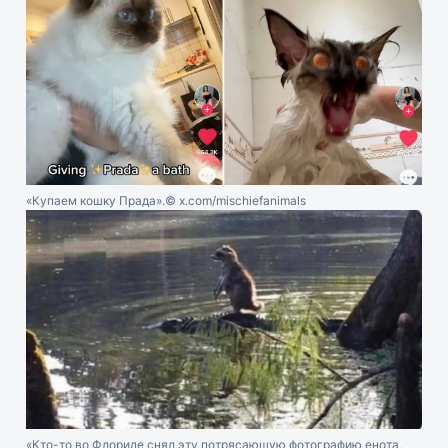
«Купаем кошку Прада».
© x.com/mischiefanimals
«Кто-то во Флориде снял эту потрясающую фотографию енота,