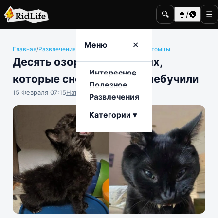
🔍
🌞/🌚
☰
Меню
✕
Главная
/
Развлечения
/
Животные и домашние питомцы
Десять озорных животных,
Интересное
которые снова что-то отчебучили
Полезное
15 Февраля 07:15
Наталья Герасимова
Развлечения
Категории ▾