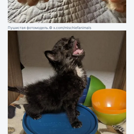
Пушистая фотомодель.
© x.com/mischiefanimals