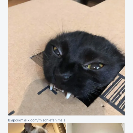
Дырокот.
© x.com/mischiefanimals