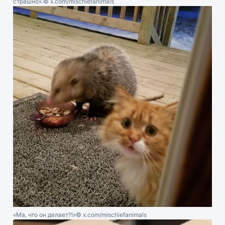
страшно».
© x.com/mischiefanimals
«Ма, что он делает?!»
© x.com/mischiefanimals