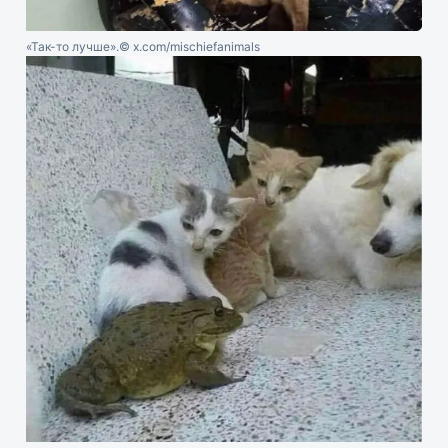
«Так-то лучше».
© x.com/mischiefanimals