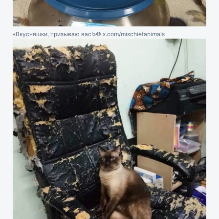
«Вкусняшки, призываю вас!»
© x.com/mischiefanimals