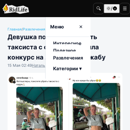
🔍
🌞/🌚
☰
Меню
✕
Главная
/
Развлечения
/
Интернет и мемы
Девушка попросила убрать
Интересное
таксиста с фото, а получила
Полезное
конкурс на лучшую фотожабу
Развлечения
15 Мая 02:49
Наталья Герасимова
Категории ▾