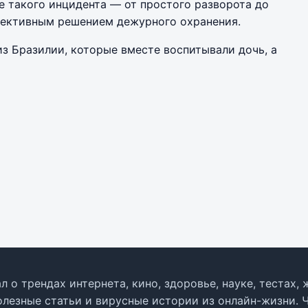
е такого инцидента — от простого разворота до
ъективным решением дежурного охранения.
х из Бразилии, которые вместе воспитывали дочь, а
л о трендах интернета, кино, здоровье, науке, тестах
олезные статьи и вирусные истории из онлайн-жизни. 