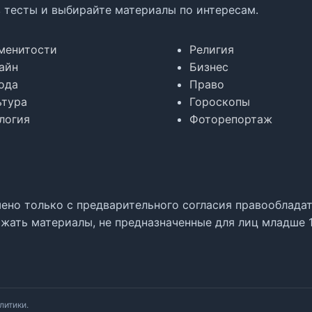
в тесты и выбирайте материалы по интересам.
менитости
Религия
айн
Бизнес
ода
Право
ьтура
Гороскопы
логия
Фоторепортаж
но только с предварительного согласия правообладате
жать материалы, не предназначенные для лиц младше 1
литики.