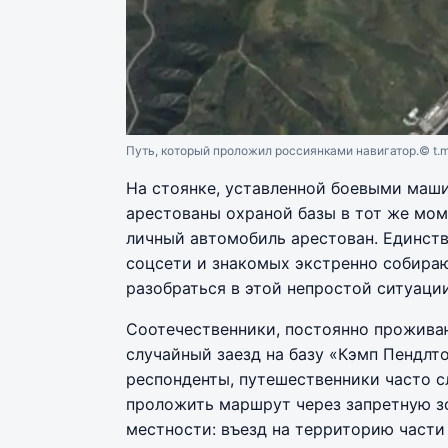
Путь, который проложил россиянками навигатор.
© t.
На стоянке, уставленной боевыми маш
арестованы охраной базы в тот же моме
личный автомобиль арестован. Единств
соцсети и знакомых экстренно собираю
разобраться в этой непростой ситуации
Соотечественники, постоянно прожива
случайный заезд на базу «Кэмп Пендлт
респонденты, путешественники часто с
проложить маршрут через запретную з
местности: въезд на территорию части