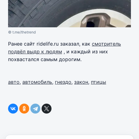
© t.me/thetrend
Ранее сайт ridelife.ru заказал, как
смотритель
подвёл выдр к людям
, и каждый из них
похвастался самым дорогим.
авто
,
автомобиль
,
гнездо
,
закон
,
птицы