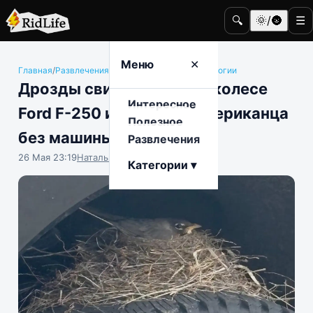
🔍
🌞/🌚
☰
Меню
✕
Главная
/
Развлечения
/
Автомобили и автотехнологии
Дрозды свили гнездо на колесе
Интересное
Ford F-250 и оставили американца
Полезное
без машины
Развлечения
26 Мая 23:19
Наталья Герасимова
Категории ▾