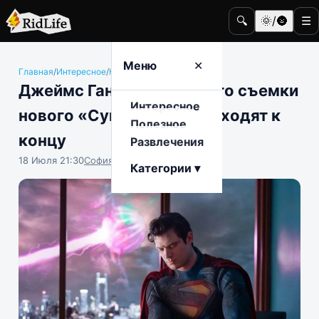
🔍
🌞/🌚
☰
Меню
✕
Главная
/
Интересное
/
Кино и телевидение
Джеймс Ганн сообщил, что съемки
Интересное
нового «Супермена» подходят к
Полезное
концу
Развлечения
18 Июля 21:30
София Насыпова
Категории ▾