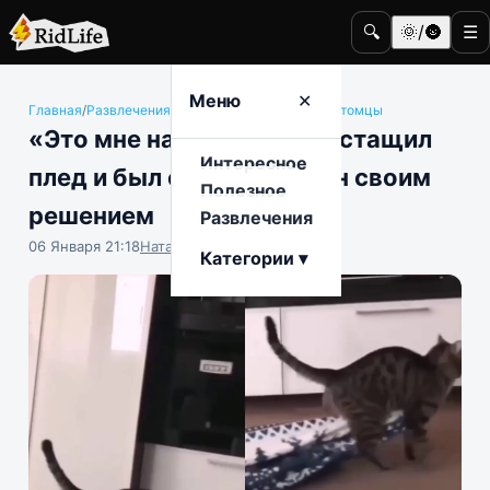
🔍
🌞/🌚
☰
Меню
✕
Главная
/
Развлечения
/
Животные и домашние питомцы
«Это мне надо»: котейка стащил
Интересное
плед и был очень доволен своим
Полезное
решением
Развлечения
06 Января 21:18
Наталья Герасимова
Категории ▾