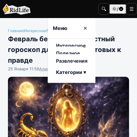
🔍
🌞/🌚
☰
Меню
✕
Главная
/
Интересное
/
Гороскопы
Февраль без иллюзий: честный
Интересное
гороскоп для женщин, готовых к
Полезное
правде
Развлечения
25 Января 11:58
Алина Морозова
Категории ▾