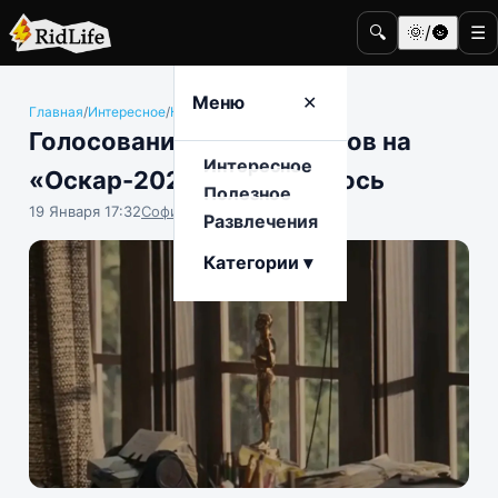
🔍
🌞/🌚
☰
Меню
✕
Главная
/
Интересное
/
Кино и телевидение
Голосование за номинантов на
Интересное
«Оскар-2025» завершилось
Полезное
19 Января 17:32
София Насыпова
Развлечения
Категории ▾