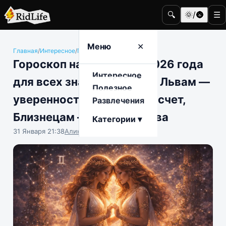
🔍
🌞/🌚
☰
Меню
✕
Главная
/
Интересное
/
Гороскопы
Гороскоп на 2 февраля 2026 года
Интересное
для всех знаков зодиака: Львам —
Полезное
уверенность, Девам — расчет,
Развлечения
Близнецам — точные слова
Категории ▾
31 Января 21:38
Алина Морозова