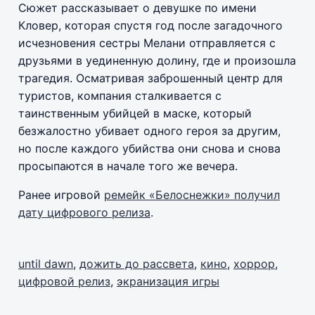
Сюжет рассказывает о девушке по имени
Кловер, которая спустя год после загадочного
исчезновения сестры Мелани отправляется с
друзьями в уединенную долину, где и произошла
трагедия. Осматривая заброшенный центр для
туристов, компания сталкивается с
таинственным убийцей в маске, который
безжалостно убивает одного героя за другим,
но после каждого убийства они снова и снова
просыпаются в начале того же вечера.
Ранее игровой
ремейк «Белоснежки» получил
дату цифрового релиза
.
until dawn
,
дожить до рассвета
,
кино
,
хоррор
,
цифровой релиз
,
экранизация игры