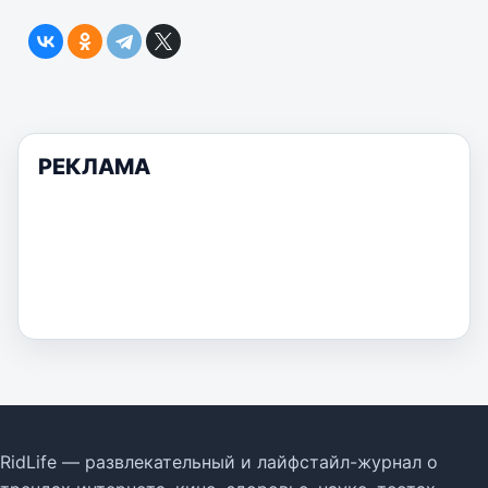
РЕКЛАМА
RidLife — развлекательный и лайфстайл-журнал о