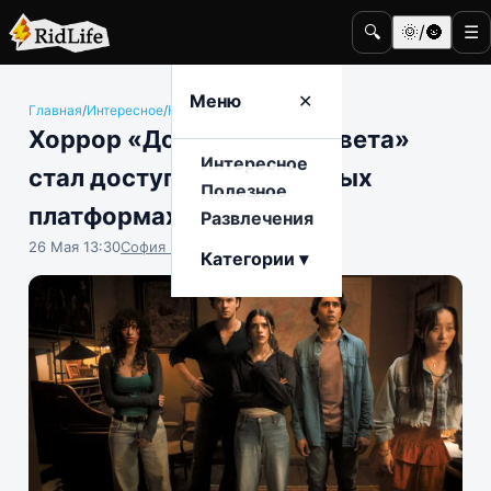
🔍
🌞/🌚
☰
Меню
✕
Главная
/
Интересное
/
Кино и телевидение
Хоррор «Дожить до рассвета»
Интересное
стал доступен на цифровых
Полезное
платформах
Развлечения
26 Мая 13:30
София Насыпова
Категории ▾