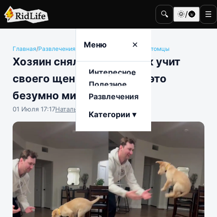
🔍
🌞/🌚
☰
Меню
✕
Главная
/
Развлечения
/
Животные и домашние питомцы
Хозяин снял на видео, как учит
Интересное
своего щенка прыгать, и это
Полезное
безумно мило
Развлечения
01 Июля 17:17
Наталья Герасимова
Категории ▾