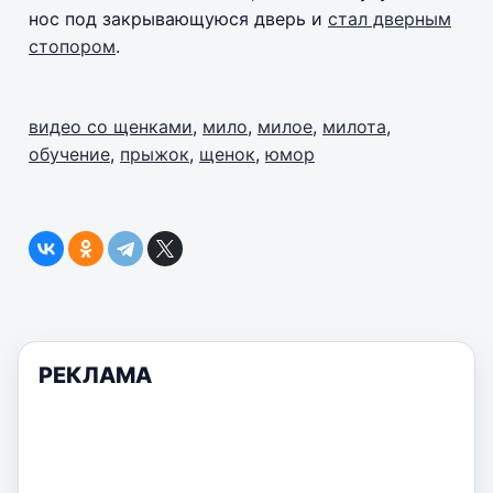
нос под закрывающуюся дверь и
стал дверным
стопором
.
видео со щенками
,
мило
,
милое
,
милота
,
обучение
,
прыжок
,
щенок
,
юмор
РЕКЛАМА