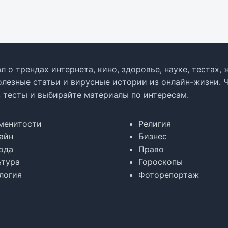
л о трендах интернета, кино, здоровье, науке, тестах
олезные статьи и вирусные истории из онлайн-жизни. 
в тесты и выбирайте материалы по интересам.
менитости
Религия
айн
Бизнес
ода
Право
ьтура
Гороскопы
логия
Фоторепортаж