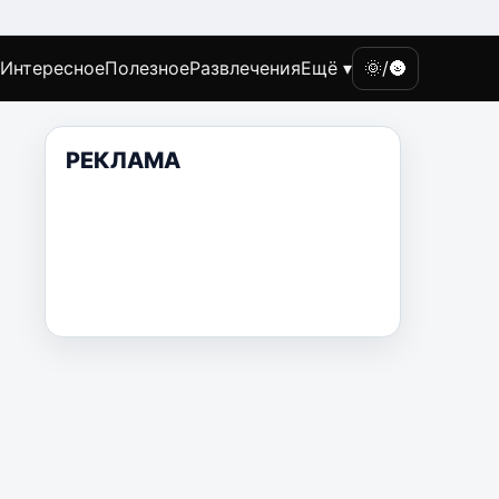
Интересное
Полезное
Развлечения
Ещё ▾
🌞/🌚
РЕКЛАМА