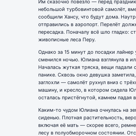
Им сказочно повезло — перед праздник
небольшой турбовинтовой самолёт, вм
сообщили Хансу, что будут дома. Наутр
отправились в аэропорт. Перелёт долже
пересадка. Поначалу всё шло гладко: 
живописные леса Перу.
Однако за 15 минут до посадки лайнер у
сменился ночью. Юлиана взглянула в и
Началась жуткая тряска, вещи падали 
панике. Сквозь окно девушка заметила,
заглохли — самолёт рухнул вниз с трё
машину, и кресло, в котором сидела Ю
осталась пристёгнутой, камнем падая в
Каким-то чудом Юлиана очнулась на зем
сиденью. Плотная растительность, вер
включая её мать — скорее всего, ремне
лесу в полуобморочном состоянии. Отс