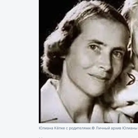
Юлиана Кёпке с родителями.
© Личный архив Юлианы