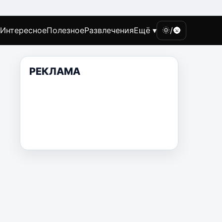
Интересное
Полезное
Развлечения
Ещё ▾
🌞/🌚
РЕКЛАМА