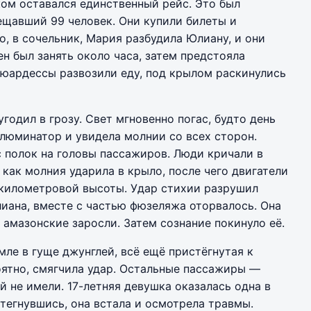
ом оставался единственный рейс. Это был
ещавший 99 человек. Они купили билеты и
о, в сочельник, Мария разбудила Юлиану, и они
н был занять около часа, затем предстояла
стюардессы развозили еду, под крылом раскинулись
годил в грозу. Свет мгновенно погас, будто день
ллюминатор и увидела молнии со всех сторон.
с полок на головы пассажиров. Люди кричали в
 как молния ударила в крыло, после чего двигатели
хкилометровой высоты. Удар стихии разрушил
лиана, вместе с частью фюзеляжа оторвалось. Она
 амазонские заросли. Затем сознание покинуло её.
ле в гуще джунглей, всё ещё пристёгнутая к
оятно, смягчила удар. Остальные пассажиры —
й не имели. 17-летняя девушка оказалась одна в
тегнувшись, она встала и осмотрела травмы.