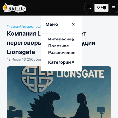
🔍
🌞/🌚
☰
Меню
✕
Главная
/
Интересное
/
Кино и телевидение
Компания Legendary ведет
Интересное
переговоры о покупке студии
Полезное
Lionsgate
Развлечения
12 Июля 13:25
София Насыпова
Категории ▾