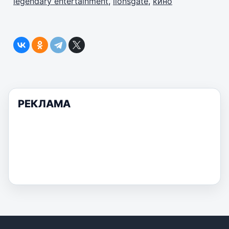
legendary entertainment
,
lionsgate
,
кино
РЕКЛАМА