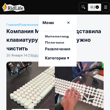
🔍
🌞/🌚
☰
Меню
✕
Главная
/
Развлечения
/
Наука и техника
Компания Martiantec представила
Интересное
клавиатуру, которую не нужно
Полезное
чистить
Развлечения
20 Января 14:23
Наталья Герасимова
Категории ▾