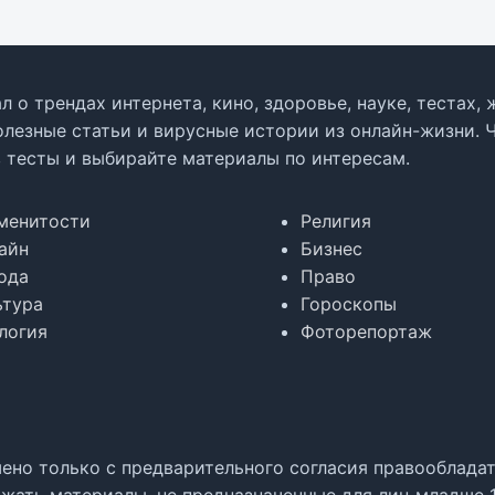
л о трендах интернета, кино, здоровье, науке, тестах
олезные статьи и вирусные истории из онлайн-жизни. 
в тесты и выбирайте материалы по интересам.
менитости
Религия
айн
Бизнес
ода
Право
ьтура
Гороскопы
логия
Фоторепортаж
но только с предварительного согласия правообладате
жать материалы, не предназначенные для лиц младше 1