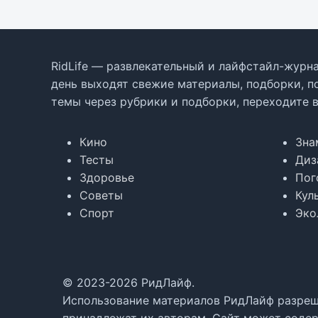
RidLife — развлекательный и лайфстайл-журна
день выходят свежие материалы, подборки, п
темы через рубрики и подборки, переходите 
Кино
Зна
Тесты
Диз
Здоровье
Пог
Советы
Кул
Спорт
Эко
© 2023-2026 РидЛайф.
Использование материалов РидЛайф разреше
принадлежат их авторам. Сайт может содер