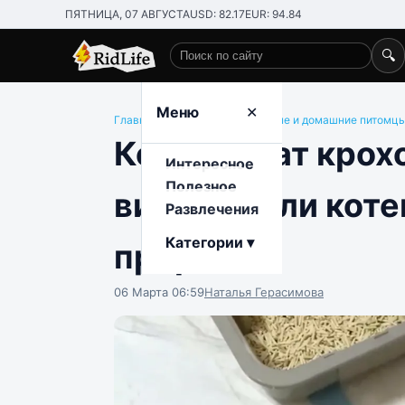
ПЯТНИЦА, 07 АВГУСТА
USD: 82.17
EUR: 94.84
🔍
Поиск по сайту
Меню
✕
Главная
/
Развлечения
/
Животные и домашние питомц
Концентрат крохо
Интересное
Полезное
видео сняли коте
Развлечения
Категории ▾
прервать
06 Марта 06:59
Наталья Герасимова