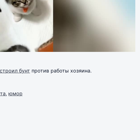
строил бунт
против работы хозяина.
ята
,
юмор