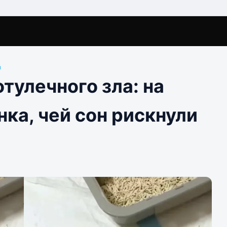
ы
тулечного зла: на
нка, чей сон рискнули