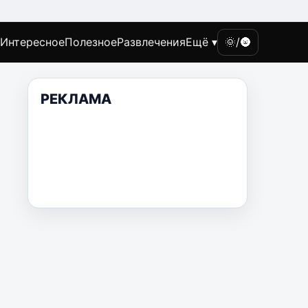
Интересное
Полезное
Развлечения
Ещё ▾
🌞/🌚
РЕКЛАМА