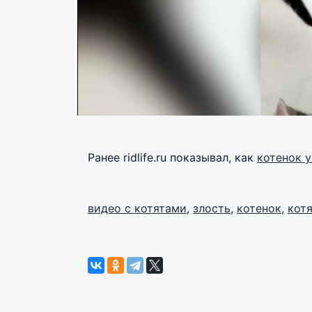
Ранее ridlife.ru показывал, как
котенок у
видео с котятами
,
злость
,
котенок
,
кот